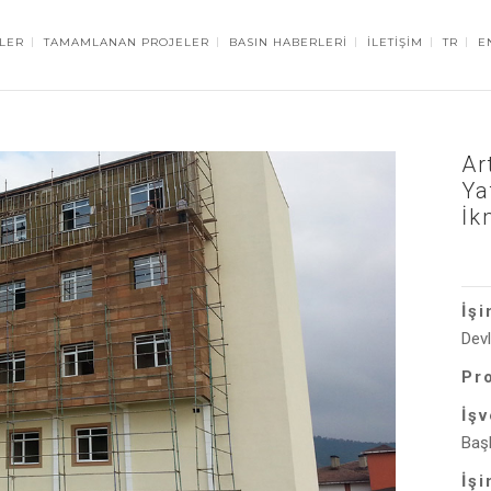
LER
TAMAMLANAN PROJELER
BASIN HABERLERİ
İLETİŞİM
TR
E
Ar
Ya
İk
İşi
Devl
Pr
İş
Baş
İşi