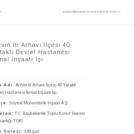
N
soysal@soysalmuhendislik.com.tr
tvin İli Arhavi İlçesi 40
taklı Devlet Hastanesi
mal İnşaatı İşi
n Adı:
Artvin İli Arhavi İlçesi 40 Yataklı
et Hastanesi İkmal İnşaatı İşi
oje:
Soysal Mühendislik İnşaat A.Ş.
veren:
T.C. Başbakanlık Toplu Konut İdaresi
kanlığı-TOKİ
n Süresi:
330 gün